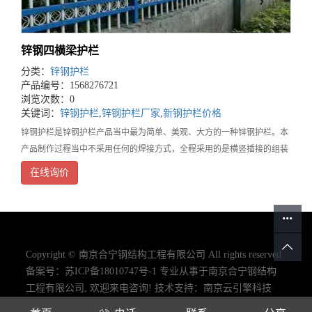
锌钢四横梁护栏
分类：
锌钢护栏
产品编号：1568276721
浏览次数：0
关键词：
锌钢护栏
,
锌钢护栏厂家
,
新钢护栏价格
锌钢护栏是锌钢护栏产品当中最为简单、美观、大方的一种锌钢护栏。本
产品制作过程当中不采用任何的焊接方式，全程采用的是横竖插接的组装
方式，相较其它的铁艺护栏产品，安装更加快捷、省力。该产品采用热镀
在线询价
锌钢管表面再经静电喷涂处理在野外环境中可达到30
Copyright © 南京合宁钢结构工程有限公司 All rights reserved
备案号：
苏ICP备18010747号-1
专业从事于
南京合宁钢结构
工程有限公司
, 欢迎来电咨询!
技术支持：
南京云引擎科技