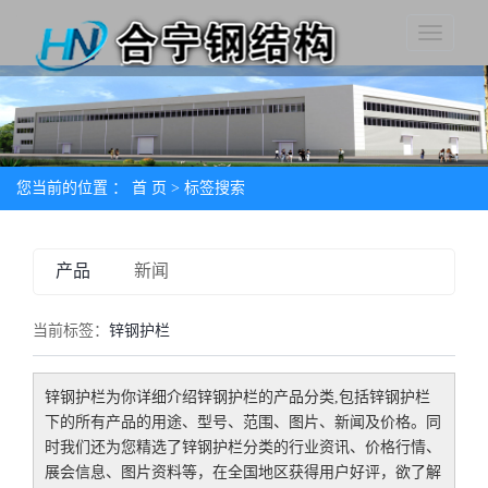
您当前的位置 ：
首 页
> 标签搜索
产品
新闻
当前标签：
锌钢护栏
锌钢护栏
为你详细介绍
锌钢护栏
的产品分类,包括
锌钢护栏
下的所有产品的用途、型号、范围、图片、新闻及价格。同
时我们还为您精选了
锌钢护栏
分类的行业资讯、价格行情、
展会信息、图片资料等，在全国地区获得用户好评，欲了解